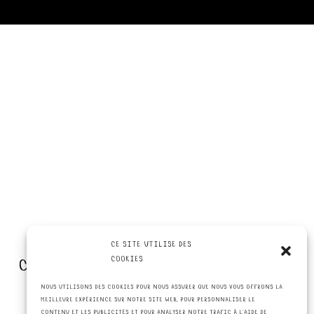
ce site utilise des
contact
cookies
nous utilisons des cookies pour nous assurer que nous vous offrons la
meilleure expérience sur notre site web, pour personnaliser le
contenu et les publicités et pour analyser notre trafic à l'aide de