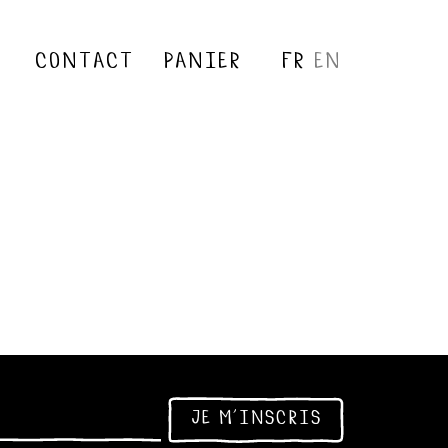
contact
panier
fr
en
je m'inscris